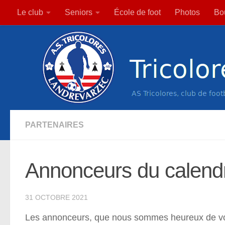
Le club
Seniors
École de foot
Photos
Bou
Skip to content
PARTENAIRES
Annonceurs du calend
31 OCTOBRE 2021
Les annonceurs, que nous sommes heureux de vous